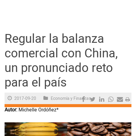
Guayaquil
Jugada
Regular la balanza
Sociedad
comercial con China,
un pronunciado reto
Trending
para el país
Ciencia y Tecnología
2017-09-20
Economía y Finanzas
Firmas
Autor:
Michelle Ordóñez*
Internacional
Juegos