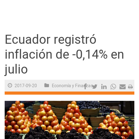
Guayaquil
Jugada
Ecuador registró
Sociedad
inflación de -0,14% en
julio
Trending
2017-09-20
Economía y Finanzas
Ciencia y Tecnología
Firmas
Internacional
Juegos