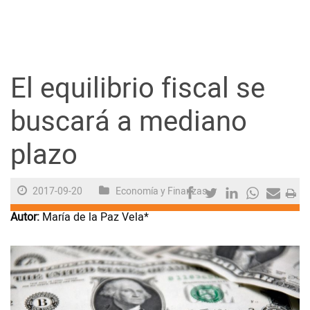
Guayaquil
Jugada
El equilibrio fiscal se
Sociedad
buscará a mediano
plazo
Trending
2017-09-20
Economía y Finanzas
Ciencia y Tecnología
Autor:
María de la Paz Vela*
Firmas
Internacional
Juegos