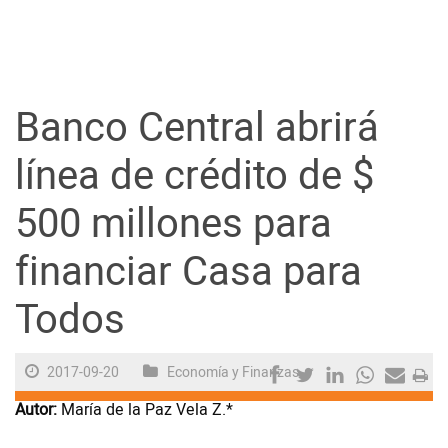
Guayaquil
Jugada
Banco Central abrirá
Sociedad
línea de crédito de $
500 millones para
Trending
financiar Casa para
Ciencia y Tecnología
Todos
Firmas
Internacional
2017-09-20
Economía y Finanzas
Juegos
Autor:
María de la Paz Vela Z.*