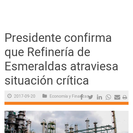
Guayaquil
Jugada
Presidente confirma
Sociedad
que Refinería de
Esmeraldas atraviesa
Trending
situación crítica
Ciencia y Tecnología
2017-09-20
Economía y Finanzas
Firmas
Internacional
Juegos