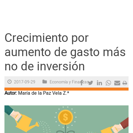
Guayaquil
Jugada
Crecimiento por
Sociedad
aumento de gasto más
no de inversión
Trending
2017-09-29
Economía y Finanzas
Ciencia y Tecnología
Autor:
María de la Paz Vela Z.*
Firmas
Internacional
Juegos