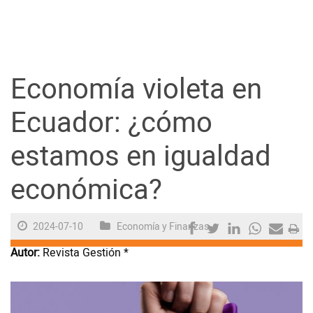
Guayaquil
Jugada
Economía violeta en
Sociedad
Ecuador: ¿cómo
estamos en igualdad
Trending
económica?
Ciencia y Tecnología
2024-07-10
Economía y Finanzas
Firmas
Autor:
Revista Gestión *
Internacional
Juegos