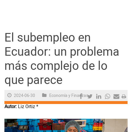
Guayaquil
Jugada
El subempleo en
Sociedad
Ecuador: un problema
más complejo de lo
Trending
que parece
Ciencia y Tecnología
2024-06-30
Economía y Finanzas
Firmas
Autor:
Liz Ortiz *
Internacional
Juegos