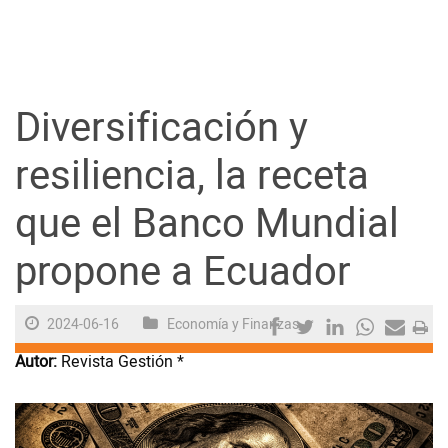
Guayaquil
Jugada
Diversificación y
Sociedad
resiliencia, la receta
que el Banco Mundial
Trending
propone a Ecuador
Ciencia y Tecnología
2024-06-16
Economía y Finanzas
Firmas
Autor:
Revista Gestión *
Internacional
Juegos