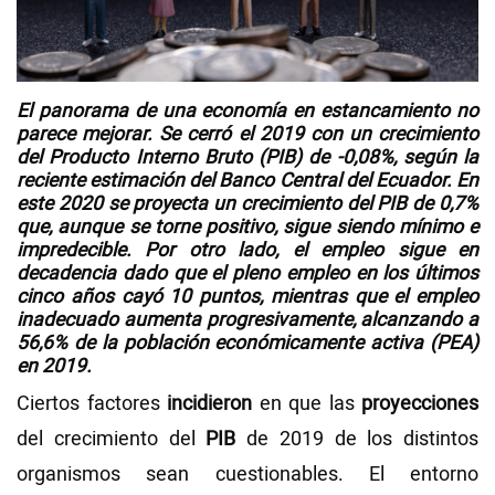
Videos
El panorama de una economía en
estancamiento
no
NEWSLETTERS
parece mejorar. Se
cerró
el 2019 con un crecimiento
del Producto Interno Bruto (PIB) de
-0,08%,
según la
reciente estimación del Banco Central del Ecuador. En
este
2020
se proyecta un crecimiento del
PIB
de
0,7%
que, aunque se torne positivo, sigue siendo mínimo e
impredecible. Por otro lado, el
empleo
sigue en
decadencia dado que el
pleno empleo
en los últimos
cinco años cayó
10 puntos,
mientras que el
empleo
inadecuado
aumenta progresivamente, alcanzando a
56,6% de la población económicamente activa
(PEA)
en 2019.
Ciertos factores
incidieron
en que las
proyecciones
del crecimiento del
PIB
de 2019 de los distintos
organismos sean cuestionables. El entorno