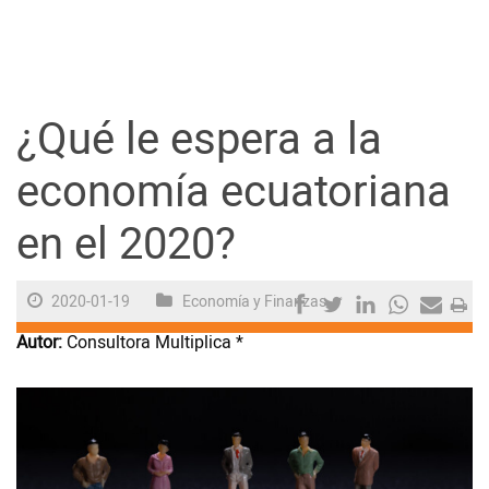
Guayaquil
Jugada
¿Qué le espera a la
Sociedad
economía ecuatoriana
en el 2020?
Trending
2020-01-19
Economía y Finanzas
Ciencia y Tecnología
Autor:
Consultora Multiplica *
Firmas
Internacional
Juegos