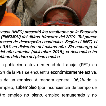
Censos
(INEC)
presentó los resultados de la Encuesta
o
(ENEMDU)
del
último trimestre
del 2019. Tal parece
 meses de
desempeño económico
. Según el INEC, el
 3,8% en diciembre del mismo año. Sin embargo, si
del
año anterior
(diciembre 2018), el desempleo
ha
ntinuo deterioro del pleno empleo.
 la población estuvo en edad de trabajar
(PET)
, es
5,3% de la PET se encuentra
económicamente activa
,
a
de un
empleo
. A manera general, 96,2% de la
 empleo,
subempleo
(por insuficiencia de tiempo de
 otro empleo
no pleno
, empleo
remunerado
y no