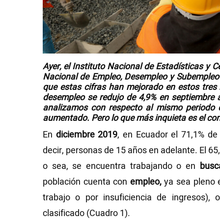
Videos
NEWSLETTERS
Ayer, el Instituto Nacional de Estadísticas y 
Nacional de Empleo, Desempleo y Subemple
que estas cifras han
mejorado
en estos tres
desempleo
se
redujo
de 4,9% en septiembre a
analizamos con respecto al mismo periodo 
aumentado
. Pero lo que más inquieta es el co
En
diciembre 2019
, en Ecuador el 71,1% de
decir, personas de 15 años en adelante. El 6
o sea, se encuentra trabajando o en
busc
población cuenta con
empleo,
ya sea pleno
trabajo o por insuficiencia de ingresos),
clasificado (Cuadro 1).