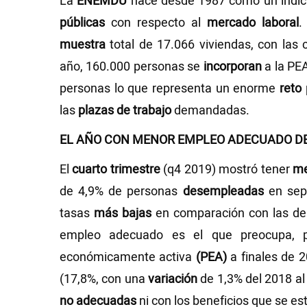
La
ENEMDU
nace desde 1987 como un indica
públicas
con respecto al
mercado laboral
.
muestra
total de 17.066 viviendas, con las 
año, 160.000 personas se
incorporan
a la PE
personas lo que representa un enorme
reto
las
plazas de trabajo
demandadas.
EL AÑO CON MENOR EMPLEO ADECUADO D
El
cuarto trimestre
(q4 2019) mostró tener
me
de 4,9% de personas
desempleadas
en sept
tasas
más bajas
en comparación con las de l
empleo adecuado es el que preocupa, p
económicamente activa
(PEA)
a finales de 
(17,8%, con una
variación
de 1,3% del 2018 al
no adecuadas
ni con los beneficios que se est