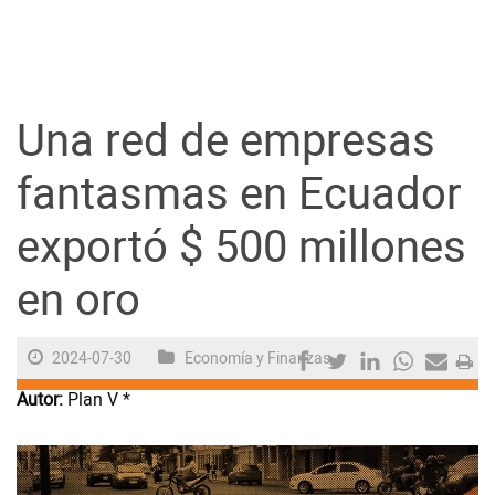
Guayaquil
Jugada
Una red de empresas
Sociedad
fantasmas en Ecuador
exportó $ 500 millones
Trending
en oro
Ciencia y Tecnología
2024-07-30
Economía y Finanzas
Firmas
Autor:
Plan V *
Internacional
Juegos