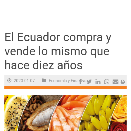
Guayaquil
Jugada
El Ecuador compra y
Sociedad
vende lo mismo que
hace diez años
Trending
2020-01-07
Economía y Finanzas
Ciencia y Tecnología
Firmas
Internacional
Juegos