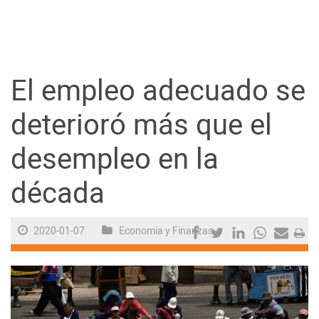
Guayaquil
Jugada
El empleo adecuado se
Sociedad
deterioró más que el
desempleo en la
Trending
década
Ciencia y Tecnología
2020-01-07
Economía y Finanzas
Firmas
Internacional
Juegos