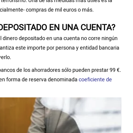
l terrorismo. Una de las medidas más útiles es la
arcialmente- compras de mil euros o más.
 DEPOSITADO EN UNA CUENTA?
 el dinero depositado en una cuenta no corre ningún
antiza este importe por persona y entidad bancaria
erlo.
 bancos de los ahorradores sólo pueden prestar 99 €.
rda en forma de reserva denominada
coeficiente de