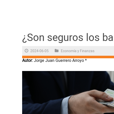
Guayaquil
Jugada
Sociedad
¿Son seguros los b
2024-06-05
Economía y Finanzas
Trending
Autor:
Jorge Juan Guerrero Arroyo *
Ciencia y Tecnología
Firmas
Internacional
Juegos