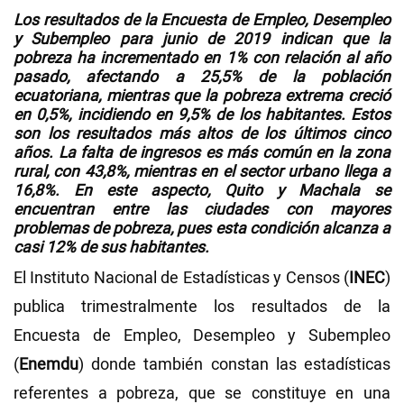
Los
resultados
de la Encuesta de Empleo, Desempleo
Videos
y Subempleo para junio de 2019 indican que la
pobreza
ha
incrementado
en 1% con relación al año
pasado, afectando a 25,5% de la población
ecuatoriana, mientras que la
pobreza extrema
creció
NEWSLETTERS
en 0,5%, incidiendo en 9,5% de los habitantes. Estos
son los resultados más altos de los últimos cinco
años. La falta de ingresos es más común en la zona
rural, con 43,8%, mientras en el sector
urbano
llega a
16,8%. En este aspecto, Quito y Machala se
encuentran entre las
ciudades
con mayores
problemas de pobreza, pues esta condición alcanza a
casi 12% de sus habitantes.
El Instituto Nacional de Estadísticas y Censos (
INEC
)
publica trimestralmente los resultados de la
Encuesta de Empleo, Desempleo y Subempleo
(
Enemdu
) donde también constan las estadísticas
referentes a pobreza, que se constituye en una