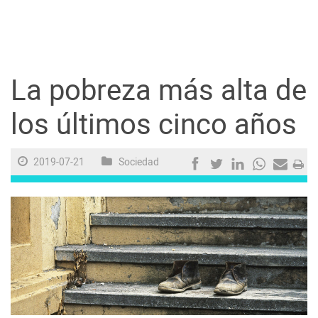
Guayaquil
Jugada
La pobreza más alta de
Sociedad
los últimos cinco años
Trending
2019-07-21
Sociedad
Ciencia y Tecnología
Firmas
Internacional
Juegos