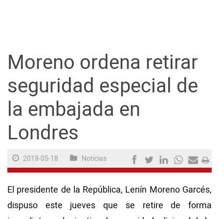
Guayaquil
Jugada
Moreno ordena retirar
Sociedad
seguridad especial de
la embajada en
Trending
Londres
Ciencia y Tecnología
2018-05-18
Noticias
Firmas
Internacional
El presidente de la República, Lenín Moreno Garcés,
Juegos
dispuso este jueves que se retire de forma