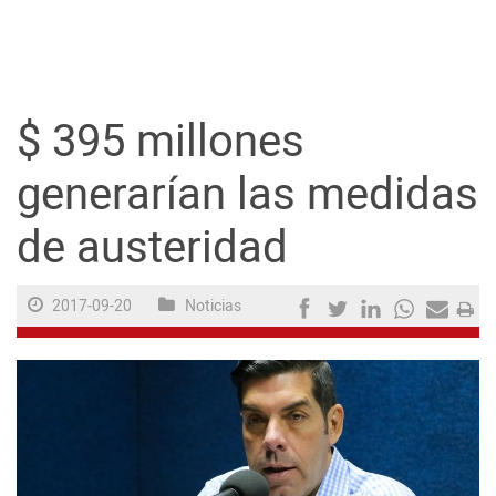
Guayaquil
Jugada
$ 395 millones
Sociedad
generarían las medidas
de austeridad
Trending
2017-09-20
Noticias
Ciencia y Tecnología
Firmas
Internacional
Juegos