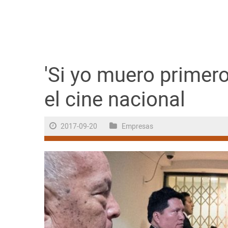
Guayaquil
Jugada
Sociedad
'Si yo muero primero
el cine nacional
Trending
2017-09-20
Empresas
Ciencia y Tecnología
Firmas
Internacional
Juegos