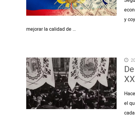
Segú
econ
y co
mejorar la calidad de …
20
De
XX 
Hace 
el qu
cada