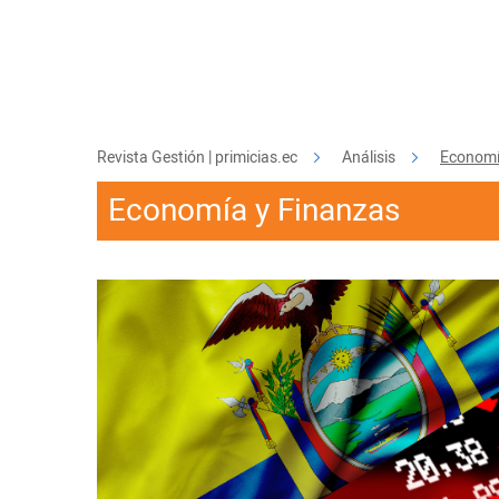
Guayaquil
Jugada
Sociedad
Revista Gestión | primicias.ec
Análisis
Economí
Economía y Finanzas
Trending
Ciencia y Tecnología
Firmas
Internacional
Juegos