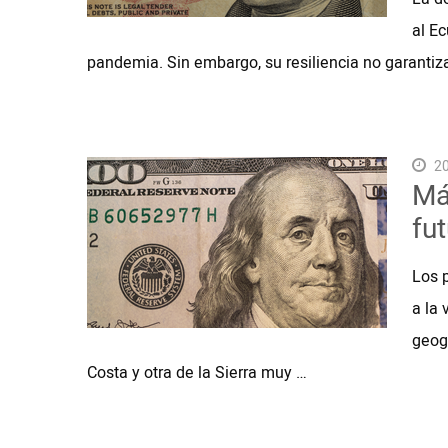
al Ec
pandemia. Sin embargo, su resiliencia no garanti
20
Más
fu
Los 
a la 
geog
Costa y otra de la Sierra muy …