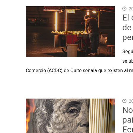
20
El
de
pe
Segú
se ub
Comercio (ACDC) de Quito señala que existen al 
20
No
paí
Ec