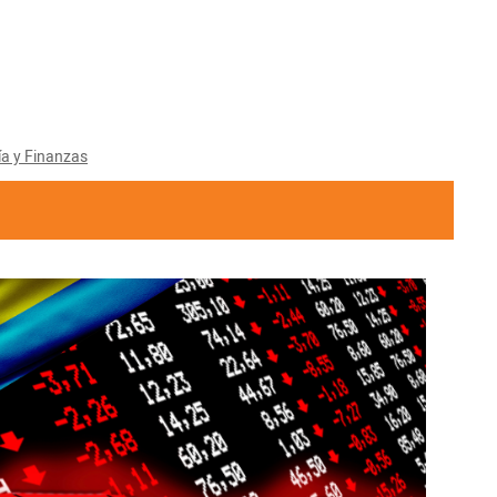
a y Finanzas
2025-
01-
19