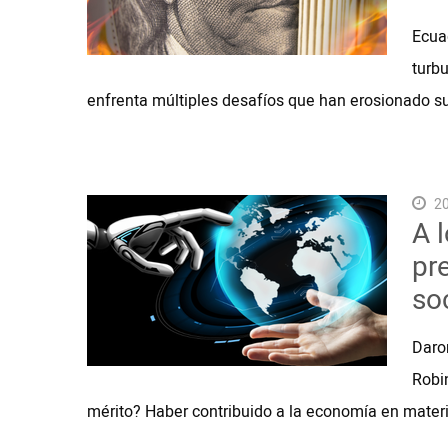
Ecua
turbu
enfrenta múltiples desafíos que han erosionado
20
A 
pr
so
Daro
Robi
mérito? Haber contribuido a la economía en materia