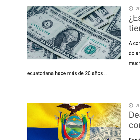
20
¿E
ti
A co
dola
much
ecuatoriana hace más de 20 años …
20
De
co