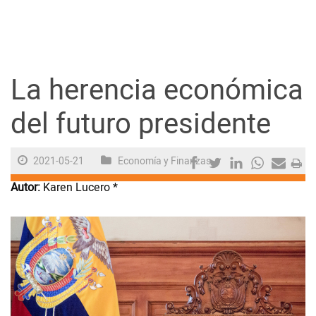
Guayaquil
Jugada
La herencia económica
Sociedad
del futuro presidente
Trending
2021-05-21
Economía y Finanzas
Autor:
Karen Lucero *
Ciencia y Tecnología
Firmas
Internacional
Juegos