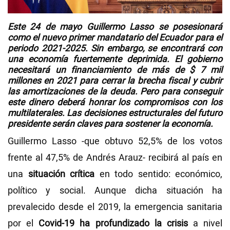
Videos
Este
24 de mayo
Guillermo Lasso
se posesionará
como el nuevo primer mandatario del Ecuador para el
periodo 2021-2025. Sin embargo, se encontrará con
NEWSLETTERS
una
economía fuertemente deprimida
. El gobierno
necesitará un financiamiento de más de $ 7 mil
millones
en 2021 para cerrar la brecha fiscal y cubrir
las amortizaciones de la deuda. Pero para conseguir
este dinero deberá
honrar los compromisos
con los
multilaterales. Las
decisiones estructurales
del futuro
presidente serán claves para sostener la economía.
Guillermo Lasso -que obtuvo 52,5% de los votos
frente al 47,5% de Andrés Arauz- recibirá al país en
una
situación crítica
en todo sentido: económico,
político y social. Aunque dicha situación ha
prevalecido desde el 2019, la emergencia sanitaria
por el
Covid-19 ha profundizado la crisis
a nivel