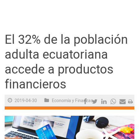
Guayaquil
Jugada
El 32% de la población
Sociedad
adulta ecuatoriana
accede a productos
Trending
financieros
Ciencia y Tecnología
2019-04-30
Economía y Finanzas
Firmas
Internacional
Juegos