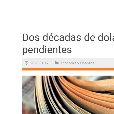
Guayaquil
Jugada
Sociedad
Dos décadas de dola
pendientes
Trending
2020-01-12
Economía y Finanzas
Ciencia y Tecnología
Firmas
Internacional
Juegos