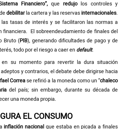
Sistema Financiero”,
que
redujo
los controles y
 de
debilitar
la cartera y las reservas
internacionales
.
 las tasas de interés y se facilitaron las normas a
n financiera. El sobreendeudamiento de finales del
o Bruto (
PIB
), generando dificultades de pago y de
erés, todo por el riesgo a caer en
default
.
en su momento para revertir la dura situación
deptos y contrarios, el debate debe dirigirse hacia
fael Correa
se refirió a la moneda como un “
chaleco
ria
del país; sin embargo, durante su década de
lecer una moneda propia.
SEGURA EL CONSUMO
la
inflación nacional
que estaba en picada a finales