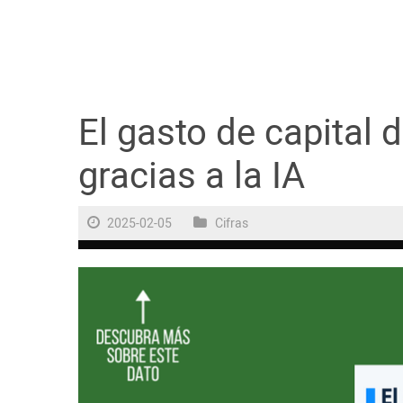
Guayaquil
Jugada
Sociedad
El gasto de capital 
gracias a la IA
Trending
2025-02-05
Cifras
Ciencia y Tecnología
Firmas
Internacional
Juegos