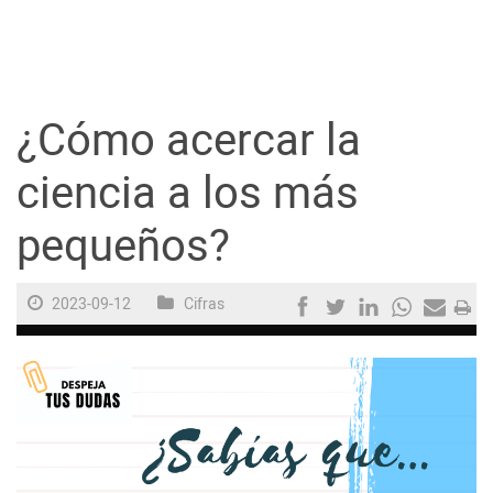
Guayaquil
Jugada
¿Cómo acercar la
Sociedad
ciencia a los más
pequeños?
Trending
2023-09-12
Cifras
Ciencia y Tecnología
Firmas
Internacional
Juegos