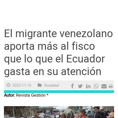
Guayaquil
Jugada
El migrante venezolano
Sociedad
aporta más al fisco
que lo que el Ecuador
Trending
gasta en su atención
Ciencia y Tecnología
2022-11-16
Sociedad
Firmas
Autor:
Revista Gestión *
Internacional
Juegos