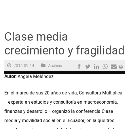
Guayaquil
Jugada
Clase media
Sociedad
crecimiento y fragilidad
Trending
2014-09-14
Análisis
Autor:
Angela Meléndez
Ciencia y Tecnología
En el marco de sus 20 años de vida, Consultora Multiplica
Firmas
—experta en estudios y consultoría en macroeconomía,
Internacional
finanzas y desarrollo— organizó la conferencia Clase
Juegos
media y movilidad social en el Ecuador, en la que tres