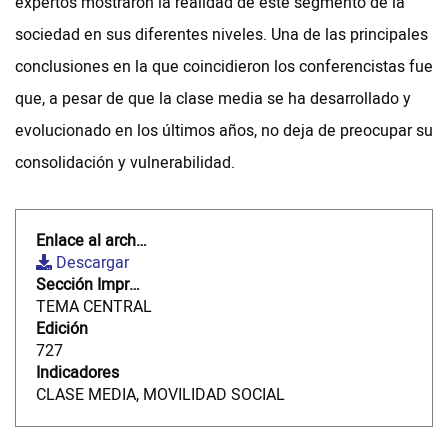
expertos mostraron la realidad de este segmento de la
sociedad en sus diferentes niveles. Una de las principales
Videos
conclusiones en la que coincidieron los conferencistas fue
que, a pesar de que la clase media se ha desarrollado y
NEWSLETTERS
evolucionado en los últimos años, no deja de preocupar su
consolidación y vulnerabilidad.
Enlace al archivo
Descargar
Sección Impreso
TEMA CENTRAL
Edición
727
Indicadores
CLASE MEDIA, MOVILIDAD SOCIAL