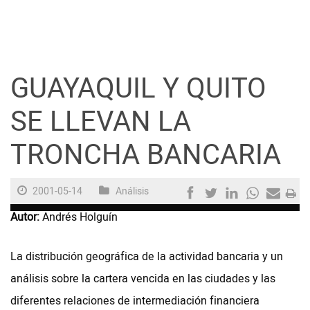
Guayaquil
Jugada
GUAYAQUIL Y QUITO
Sociedad
SE LLEVAN LA
TRONCHA BANCARIA
Trending
2001-05-14
Análisis
Ciencia y Tecnología
Autor:
Andrés Holguín
Firmas
Internacional
La distribución geográfica de la actividad bancaria y un
análisis sobre la cartera vencida en las ciudades y las
Juegos
diferentes relaciones de intermediación financiera