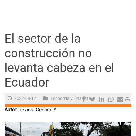
Guayaquil
Jugada
El sector de la
Sociedad
construcción no
levanta cabeza en el
Trending
Ecuador
Ciencia y Tecnología
2022-08-17
Economía y Finanzas
Firmas
Autor:
Revista Gestión *
Internacional
Juegos