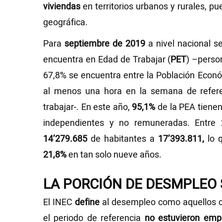
viviendas
en territorios urbanos y rurales, p
geográfica.
Para
septiembre de 2019
a nivel nacional 
encuentra en Edad de Trabajar (
PET
) –perso
67,8% se encuentra entre la Población Econ
al menos una hora en la semana de refere
trabajar-. En este año,
95,1%
de la PEA tiene
independientes y no remuneradas. Entre 
14’279.685
de habitantes a
17’393.811,
lo 
21,8%
en tan solo nueve años.
LA PORCIÓN DE DESMPLEO
El INEC
define
al desempleo como aquellos c
el periodo de referencia
no estuvieron emp